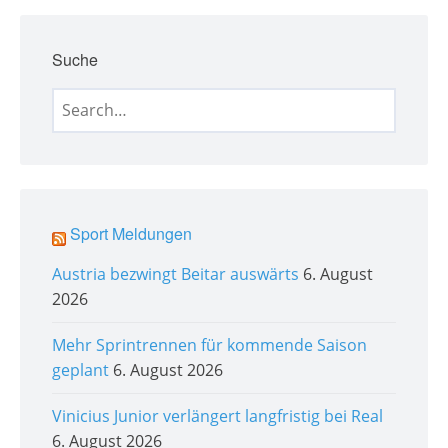
n
w
e
Suche
i
s
Search
for:
Sport Meldungen
Austria bezwingt Beitar auswärts
6. August
2026
Mehr Sprintrennen für kommende Saison
geplant
6. August 2026
Vinicius Junior verlängert langfristig bei Real
6. August 2026