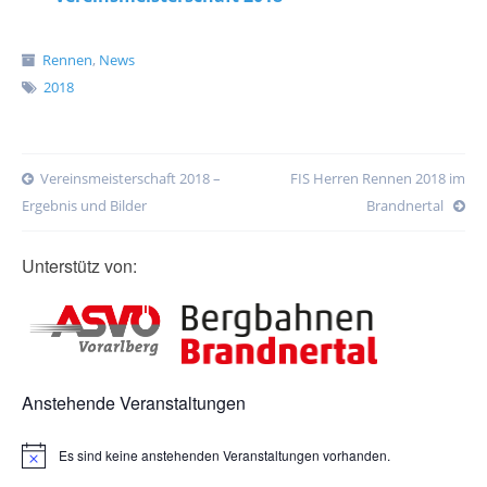
Rennen
,
News
2018
Post
Vereinsmeisterschaft 2018 –
FIS Herren Rennen 2018 im
navigation
Ergebnis und Bilder
Brandnertal
Unterstütz von:
Anstehende Veranstaltungen
Es sind keine anstehenden Veranstaltungen vorhanden.
H
i