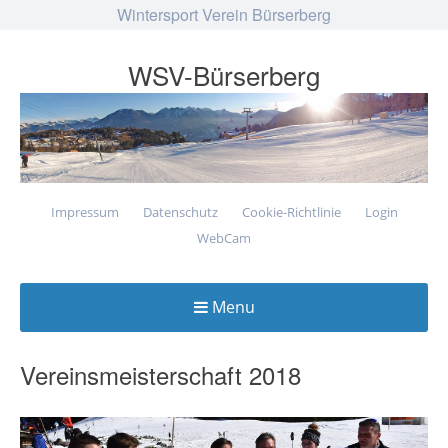
Wintersport Verein Bürserberg
WSV-Bürserberg
Impressum
Datenschutz
Cookie-Richtlinie
Login
WebCam
Menu
Skip
to
Vereinsmeisterschaft 2018
content