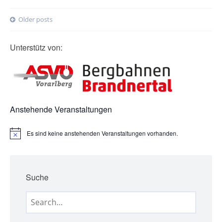
Posts
Older posts
navigation
Unterstütz von:
Anstehende Veranstaltungen
Es sind keine anstehenden Veranstaltungen vorhanden.
H
i
n
w
e
Suche
i
s
Search
for: