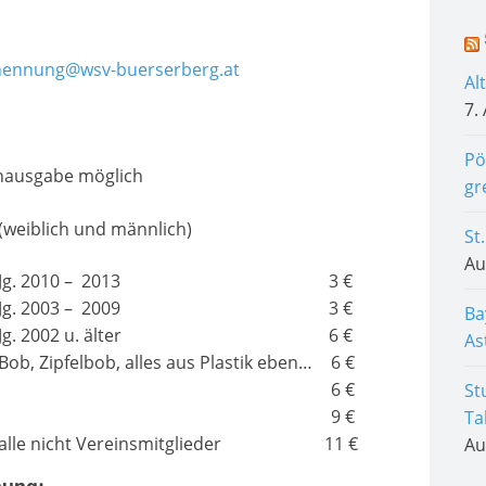
nennung@wsv-buerserberg.at
Al
7.
Pö
nausgabe möglich
gr
(weiblich und männlich)
St
Au
Jg. 2010 – 2013
3 €
Jg. 2003 – 2009
3 €
Ba
Jg. 2002 u. älter
6 €
As
Bob, Zipfelbob, alles aus Plastik eben…
6 €
6 €
St
9 €
Ta
alle nicht Vereinsmitglieder
11 €
Au