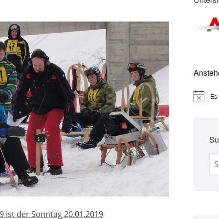
Ansteh
Es 
H
i
n
w
e
Su
i
s
Se
for
 ist der Sonntag 20.01.2019