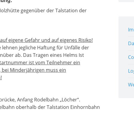
nung:
 Holzhütte gegenüber der Talstation der
Im
uf eigene Gefahr und auf eigenes Risiko!
Da
 lehnen jegliche Haftung für Unfälle der
nüber ab. Das Tragen eines Helms Ist
Co
Startnummer ist vom Teilnehmer ein
 bei Minderjährigen muss ein
Lo
!
W
ibrücke, Anfang Rodelbahn „Löcher“.
delbahn oberhalb der Talstation Einhornbahn