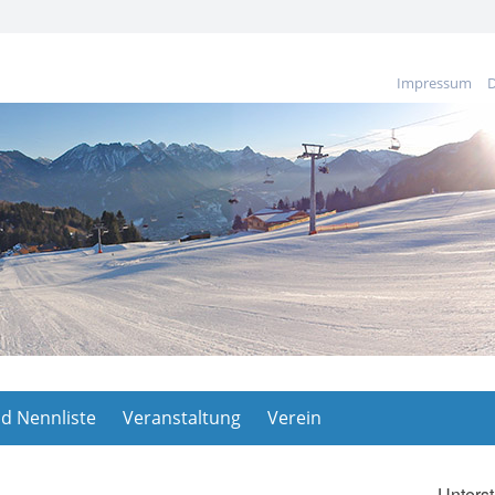
Impressum
D
d Nennliste
Veranstaltung
Verein
Unterst