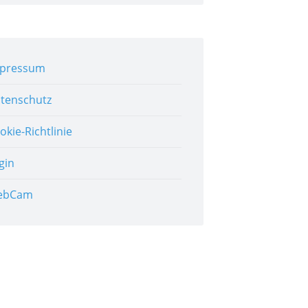
pressum
tenschutz
okie-Richtlinie
gin
ebCam