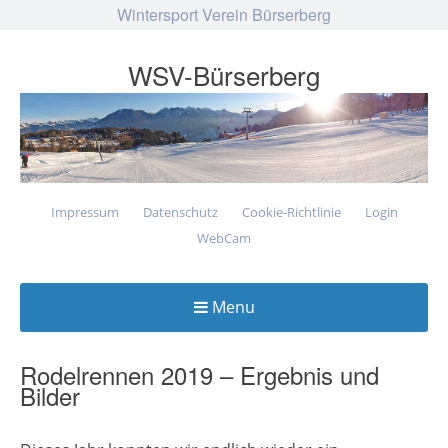
Wintersport Verein Bürserberg
WSV-Bürserberg
Impressum
Datenschutz
Cookie-Richtlinie
Login
WebCam
Menu
Skip
to
Rodelrennen 2019 – Ergebnis und
Bilder
content