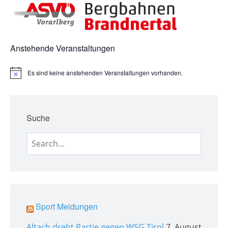
Anstehende Veranstaltungen
Es sind keine anstehenden Veranstaltungen vorhanden.
H
i
n
w
e
Suche
i
s
Search
for:
Sport Meldungen
Altach dreht Partie gegen WSG Tirol
7. August