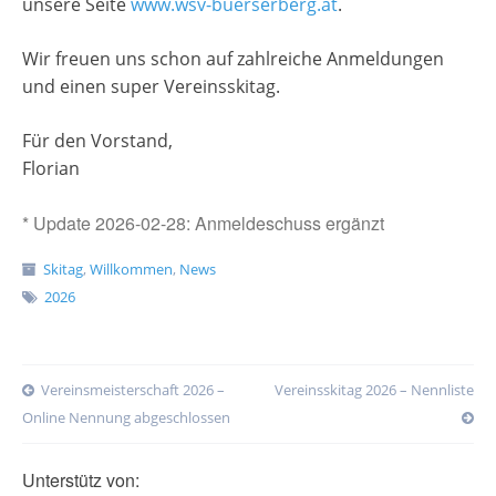
unsere Seite
www.wsv-buerserberg.at
.
Wir freuen uns schon auf zahlreiche Anmeldungen
und einen super Vereinsskitag.
Für den Vorstand,
Florian
* Update 2026-02-28: Anmeldeschuss ergänzt
Skitag
,
Willkommen
,
News
2026
Post
Vereinsmeisterschaft 2026 –
Vereinsskitag 2026 – Nennliste
navigation
Online Nennung abgeschlossen
Unterstütz von: