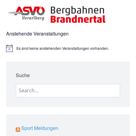
Anstehende Veranstaltungen
Es sind keine anstehenden Veranstaltungen vorhanden.
H
i
n
w
e
Suche
i
s
Search
for:
Sport Meldungen