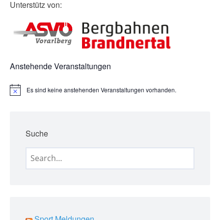
Unterstütz von:
Anstehende Veranstaltungen
Es sind keine anstehenden Veranstaltungen vorhanden.
H
i
n
w
e
Suche
i
s
Search
for:
Sport Meldungen