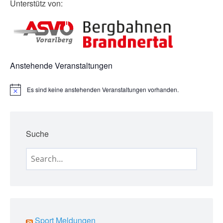
Unterstütz von:
Anstehende Veranstaltungen
Es sind keine anstehenden Veranstaltungen vorhanden.
H
i
n
w
e
Suche
i
s
Search
for:
Sport Meldungen