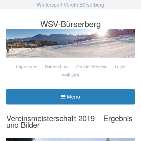
Wintersport Verein Bürserberg
WSV-Bürserberg
Impressum
Datenschutz
Cookie-Richtlinie
Login
WebCam
Menu
Skip
to
Vereinsmeisterschaft 2019 – Ergebnis
und Bilder
content