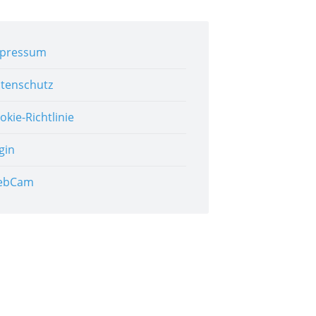
pressum
tenschutz
okie-Richtlinie
gin
ebCam