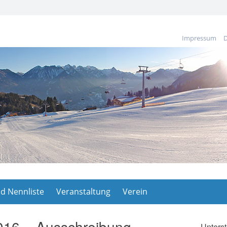
Impressum
D
d Nennliste
Veranstaltung
Verein
2016 – Ausschreibung
Unterst