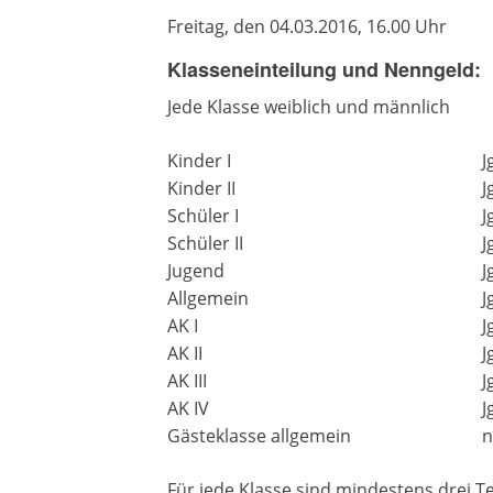
Freitag, den 04.03.2016, 16.00 Uhr
Klasseneinteilung und Nenngeld:
Jede Klasse weiblich und männlich
Kinder I
J
Kinder II
J
Schüler I
J
Schüler II
J
Jugend
J
Allgemein
J
AK I
J
AK II
J
AK III
J
AK IV
J
Gästeklasse allgemein
n
Für jede Klasse sind mindestens drei 